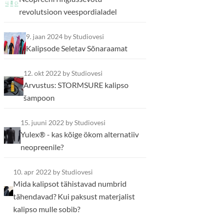
revolutsioon veespordialadel
9. jaan 2024
by Studiovesi
Kalipsode Seletav Sõnaraamat
12. okt 2022
by Studiovesi
Arvustus: STORMSURE kalipso
šampoon
15. juuni 2022
by Studiovesi
Yulex® - kas kõige ökom alternatiiv
neopreenile?
10. apr 2022
by Studiovesi
Mida kalipsot tähistavad numbrid
tähendavad? Kui paksust materjalist
kalipso mulle sobib?