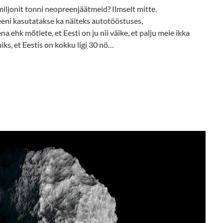
 miljonit tonni neopreenjäätmeid? Ilmselt mitte.
eeni kasutatakse ka näiteks autotööstuses,
 ehk mõtlete, et Eesti on ju nii väike, et palju meie ikka
ks, et Eestis on kokku ligi 30 nö…