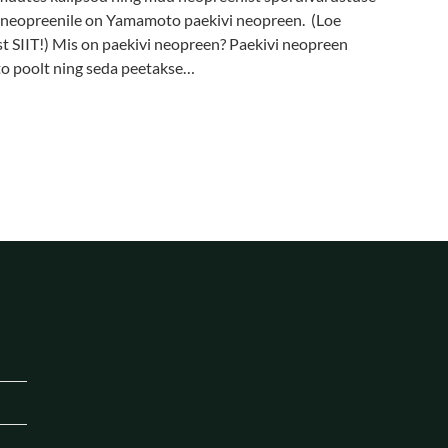
 neopreenile on Yamamoto paekivi neopreen. (Loe
t SIIT!) Mis on paekivi neopreen? Paekivi neopreen
to poolt ning seda peetakse…