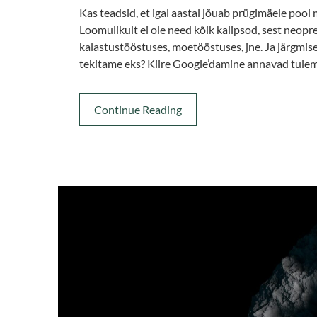
Kas teadsid, et igal aastal jõuab prügimäele pool
Loomulikult ei ole need kõik kalipsod, sest neopr
kalastustööstuses, moetööstuses, jne. Ja järgmisena
tekitame eks? Kiire Google’damine annavad tulemi
Continue Reading