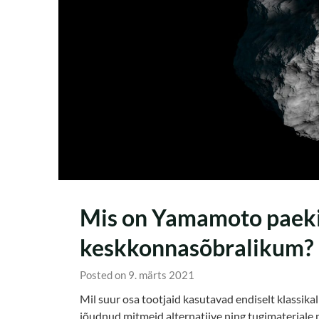
Mis on Yamamoto paekiv
keskkonnasõbralikum?
Posted on 9. märts 2021
Mil suur osa tootjaid kasutavad endiselt klassika
jõudnud mitmeid alternatiive ning tugimaterjale