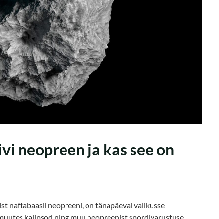
i neopreen ja kas see on
list naftabaasil neopreeni, on tänapäeval valikusse
 muutes kalipsod ning muu neopreenist spordivarustuse