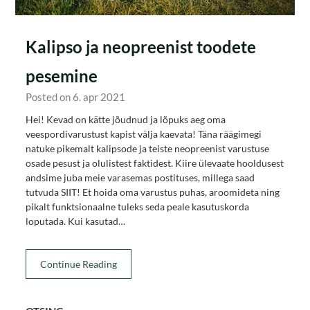
Kalipso ja neopreenist toodete
pesemine
Posted on 6. apr 2021
Hei! Kevad on kätte jõudnud ja lõpuks aeg oma
veespordivarustust kapist välja kaevata! Täna räägimegi
natuke pikemalt kalipsode ja teiste neopreenist varustuse
osade pesust ja olulistest faktidest. Kiire ülevaate hooldusest
andsime juba meie varasemas postituses, millega saad
tutvuda SIIT! Et hoida oma varustus puhas, aroomideta ning
pikalt funktsionaalne tuleks seda peale kasutuskorda
loputada. Kui kasutad…
Continue Reading