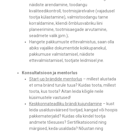
näidiste arendamine, toodangu
kvaliteedikontroll, tootmisjärelvalve (vajadusel
tootja külastamine), valmistoodangu tarne
korraldamine, kliendi õmblusvabriku liini
planeerimine, tootmisaegade arvutamine,
seadmete valik jpm.);
Hangete pakkumuste ettevalmistus, saan olla
abiks vajalike dokumentide kokkupanekul,
pakkumuse valmistamisel, näidiste
ettevalmistamisel, tootjate leidmisel jne.
Konsultatsioon ja mentorlus
Start-up brändide mentorlus
– millest alustada
et oma bränd turule tuua? Kuidas toota, millest
toota, kus toota? Aitan leida kõigile neile
küsimustele vastused!
Keskkonnateadliku brändi kujundamine
– kust
leida usaldusväärsed tootjad, kangad või hoopis
pakkematerjalid? Kuidas olla kindel tootja
andmete tõesuses? Sertifikatsioonid ning
märgised, keda usaldada? Nõustan ning