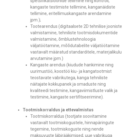
spetsifikatsioonide tellimine ning kontroll,
kangaste testimiste tellimine, kanganäidiste
tellimine, eritellimuskangaste arendamine
jpm.);
Tootearendus (digitaalsete 2D tehnilise jooniste
valmistamine, tehniliste tootmisdokumentide
valmistamine, õmblustehnoloogia
väljatöötamine, mõõdutabelite väljatöötamine
vastavalt määratud standarditele, materjalikulu
arvutamine jpm.)
Kangaste arendus (kiudude hankimine ning
uurimustöö, koostöö kiu- ja kangatootmist
teostavate vabrikutega, kanga tehniliste
näitajate kokkupanek ja omaduste ning
kvaliteedi testimine, kangaviimistluste valik ja
testimine, kangaste sertifitseerimine).
Tootmiskorraldus ja ettevalmistus
Tootmiskorraldus (tootjate soovitamine
vastavalt tootmiskogustele, hinnapäringute
tegemine, tootmiskoguste ning nende
maksuvuste läbirääkimised, uue vabrikuga