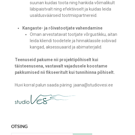
suunan kuidas toota ning hankida võimalikult
läbipaistvalt ning efektiivselt ja kuidas leida
usaldusväärseid tootmispartnereid.
Kangaste- ja rõivatootjate vahendamine
Oman arvestatavat tootjate võrgustikku, aitan
leida kliendi toodetele ja hinnaklassile sobivad
kangad, aksessuaarid ja abimaterjalid.
Teenuseid pakume nii projektipõhiselt kui
täisteenusena, vastavalt vajadusele koostame
pakkumised nii fikseeritult kui tunnihinna põhiselt.
Huvi korral palun saada päring: jaana@studiovesi.ee
OTSING