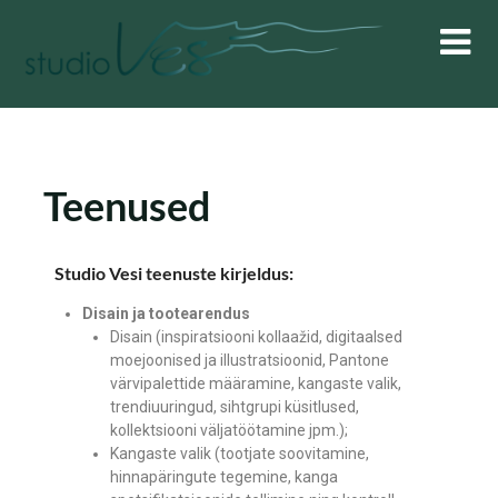
Teenused
Studio Vesi teenuste kirjeldus:
Disain ja tootearendus
Disain (inspiratsiooni kollaažid, digitaalsed
moejoonised ja illustratsioonid, Pantone
värvipalettide määramine, kangaste valik,
trendiuuringud, sihtgrupi küsitlused,
kollektsiooni väljatöötamine jpm.);
Kangaste valik (tootjate soovitamine,
hinnapäringute tegemine, kanga