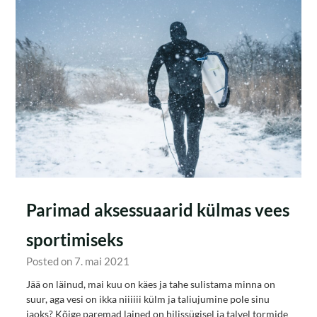
Parimad aksessuaarid külmas vees
sportimiseks
Posted on 7. mai 2021
Jää on läinud, mai kuu on käes ja tahe sulistama minna on
suur, aga vesi on ikka niiiiii külm ja taliujumine pole sinu
jaoks? Kõige paremad lained on hilissügisel ja talvel tormide