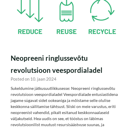
Neopreeni ringlussevõtu
revolutsioon veespordialadel
Posted on 10. jaan 2024
Sukeldumine jätkusuutlikkusesse: Neopreeni ringlussevõtu
revolutsioon veespordialadel Veespordialade entusiastidena
jagame sügavat sidet ookeaniga ja mõistame selle olulise
keskkonna säilitamise tähtsust. Siiski on meie varustus, eriti
neopreenist vahendid, pikalt esitanud keskkonnaalaseid
väljakutseid. Hea uudis on see, et tööstus on läbimas
revolutsioonilist muutust resursisäästvuse suunas, ja