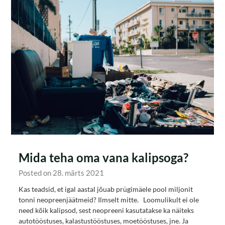
Mida teha oma vana kalipsoga?
Posted on 28. märts 2021
Kas teadsid, et igal aastal jõuab prügimäele pool miljonit
tonni neopreenjäätmeid? Ilmselt mitte. Loomulikult ei ole
need kõik kalipsod, sest neopreeni kasutatakse ka näiteks
autotööstuses, kalastustööstuses, moetööstuses, jne. Ja