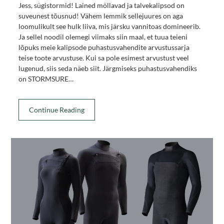
Jess, sügistormid! Lained möllavad ja talvekalipsod on
suveunest tõusnud! Vähem lemmik sellejuures on aga
loomulikult see hulk liiva, mis järsku vannitoas domineerib.
Ja sellel noodil olemegi viimaks siin maal, et tuua teieni
lõpuks meie kalipsode puhastusvahendite arvustussarja
teise toote arvustuse. Kui sa pole esimest arvustust veel
lugenud, siis seda näeb siit. Järgmiseks puhastusvahendiks
on STORMSURE…
Continue Reading