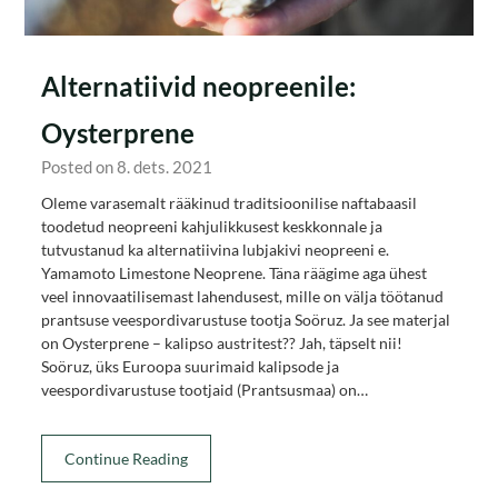
Alternatiivid neopreenile:
Oysterprene
Posted on 8. dets. 2021
Oleme varasemalt rääkinud traditsioonilise naftabaasil
toodetud neopreeni kahjulikkusest keskkonnale ja
tutvustanud ka alternatiivina lubjakivi neopreeni e.
Yamamoto Limestone Neoprene. Täna räägime aga ühest
veel innovaatilisemast lahendusest, mille on välja töötanud
prantsuse veespordivarustuse tootja Soöruz. Ja see materjal
on Oysterprene – kalipso austritest?? Jah, täpselt nii!
Soöruz, üks Euroopa suurimaid kalipsode ja
veespordivarustuse tootjaid (Prantsusmaa) on…
Continue Reading