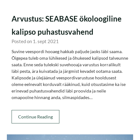
Arvustus: SEABASE ökoloogiline
kalipso puhastusvahend
Posted on 1. sept 2021
Suvine veespordi hooaeg hakkab paljude jaoks läbi saama.
Õigepea tuleb oma lühikesed ja õhukesed kalipsod talveunne
saata. Enne seda tulekski suvehooaja varustus korralikult
läbi pesta, ära kuivatada ja järgmist kevadet ootama saata.
Kalipsode ja ülejäänud veespordivarustuse hooldusest
oleme eelnevalt korduvalt rääkinud, kuid otsustasime ka ise
erinevad puhastusvahendid läbi proovida ja neile
omapoolne hinnang anda, silmaspidades…
Continue Reading