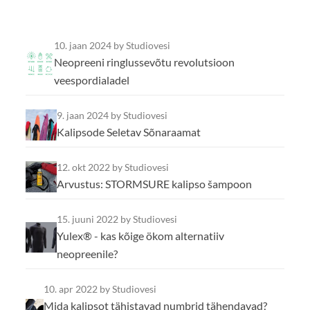
10. jaan 2024
by Studiovesi
Neopreeni ringlussevõtu revolutsioon
veespordialadel
9. jaan 2024
by Studiovesi
Kalipsode Seletav Sõnaraamat
12. okt 2022
by Studiovesi
Arvustus: STORMSURE kalipso šampoon
15. juuni 2022
by Studiovesi
Yulex® - kas kõige ökom alternatiiv
neopreenile?
10. apr 2022
by Studiovesi
Mida kalipsot tähistavad numbrid tähendavad?