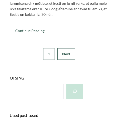
järgmisena ehk mõtlete, et Eesti on ju nii väike, et palju meie
ikka tekitame eks? Kiire Google’damine annavad tulemiks, et
Eestis on kokku ligi 30 nö…
Continue Reading
1
Next
OTSING
Uued postitused