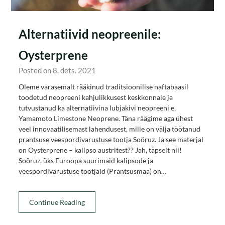
Alternatiivid neopreenile:
Oysterprene
Posted on 8. dets. 2021
Oleme varasemalt rääkinud traditsioonilise naftabaasil
toodetud neopreeni kahjulikkusest keskkonnale ja
tutvustanud ka alternatiivina lubjakivi neopreeni e.
Yamamoto Limestone Neoprene. Täna räägime aga ühest
veel innovaatilisemast lahendusest, mille on välja töötanud
prantsuse veespordivarustuse tootja Soöruz. Ja see materjal
on Oysterprene – kalipso austritest?? Jah, täpselt nii!
Soöruz, üks Euroopa suurimaid kalipsode ja
veespordivarustuse tootjaid (Prantsusmaa) on…
Continue Reading