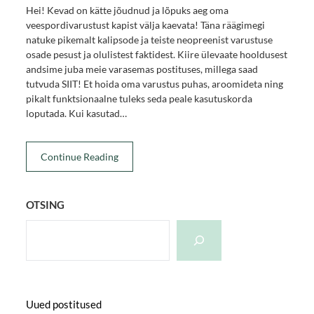
Hei! Kevad on kätte jõudnud ja lõpuks aeg oma
veespordivarustust kapist välja kaevata! Täna räägimegi
natuke pikemalt kalipsode ja teiste neopreenist varustuse
osade pesust ja olulistest faktidest. Kiire ülevaate hooldusest
andsime juba meie varasemas postituses, millega saad
tutvuda SIIT! Et hoida oma varustus puhas, aroomideta ning
pikalt funktsionaalne tuleks seda peale kasutuskorda
loputada. Kui kasutad…
Continue Reading
OTSING
Uued postitused