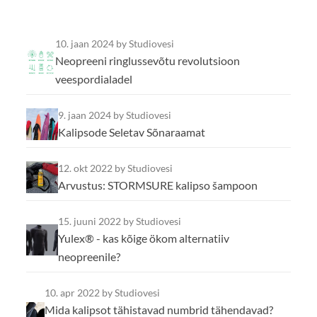
10. jaan 2024
by Studiovesi
Neopreeni ringlussevõtu revolutsioon
veespordialadel
9. jaan 2024
by Studiovesi
Kalipsode Seletav Sõnaraamat
12. okt 2022
by Studiovesi
Arvustus: STORMSURE kalipso šampoon
15. juuni 2022
by Studiovesi
Yulex® - kas kõige ökom alternatiiv
neopreenile?
10. apr 2022
by Studiovesi
Mida kalipsot tähistavad numbrid tähendavad?