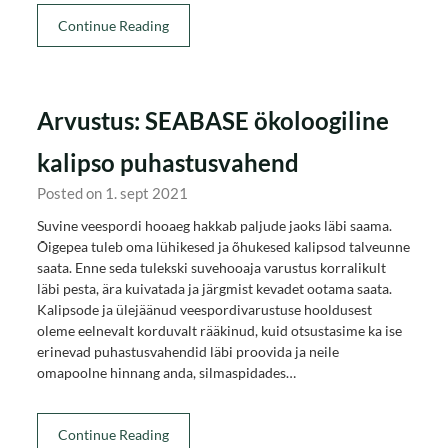
Continue Reading
Arvustus: SEABASE ökoloogiline
kalipso puhastusvahend
Posted on 1. sept 2021
Suvine veespordi hooaeg hakkab paljude jaoks läbi saama.
Õigepea tuleb oma lühikesed ja õhukesed kalipsod talveunne
saata. Enne seda tulekski suvehooaja varustus korralikult
läbi pesta, ära kuivatada ja järgmist kevadet ootama saata.
Kalipsode ja ülejäänud veespordivarustuse hooldusest
oleme eelnevalt korduvalt rääkinud, kuid otsustasime ka ise
erinevad puhastusvahendid läbi proovida ja neile
omapoolne hinnang anda, silmaspidades…
Continue Reading