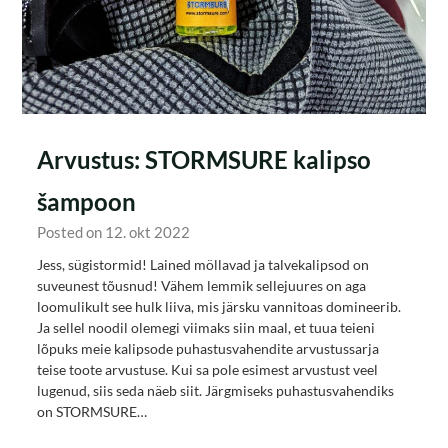
Arvustus: STORMSURE kalipso
šampoon
Posted on 12. okt 2022
Jess, sügistormid! Lained möllavad ja talvekalipsod on
suveunest tõusnud! Vähem lemmik sellejuures on aga
loomulikult see hulk liiva, mis järsku vannitoas domineerib.
Ja sellel noodil olemegi viimaks siin maal, et tuua teieni
lõpuks meie kalipsode puhastusvahendite arvustussarja
teise toote arvustuse. Kui sa pole esimest arvustust veel
lugenud, siis seda näeb siit. Järgmiseks puhastusvahendiks
on STORMSURE…