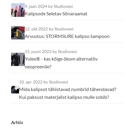
9. jaan 2024
by Studiovesi
Kalipsode Seletav Sõnaraamat
12. okt 2022
by Studiovesi
Arvustus: STORMSURE kalipso šampoon
15. juuni 2022
by Studiovesi
Yulex® - kas kõige ökom alternatiiv
neopreenile?
10. apr 2022
by Studiovesi
Mida kalipsot tähistavad numbrid tähendavad?
Kui paksust materjalist kalipso mulle sobib?
Arhiiv