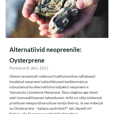
Alternatiivid neopreenile:
Oysterprene
Posted on 8. dets. 2021
Oleme varasemalt rääkinud traditsioonilise naftabaasil
toodetud neopreeni kahjulikkusest keskkonnale ja
tutvustanud ka alternatiivina lubjakivi neopreeni e.
Yamamoto Limestone Neoprene. Täna räägime aga ühest
veel innovaatilisemast lahendusest, mille on välja töötanud
prantsuse veespordivarustuse tootja Soöruz. Ja see materjal
on Oysterprene – kalipso austritest?? Jah, täpselt nii!
Soöruz, üks Euroopa suurimaid kalipsode ja