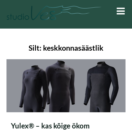
Skip
to
content
Silt:
keskkonnasäästlik
Yulex® – kas kõige ökom