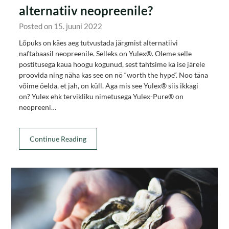
alternatiiv neopreenile?
Posted on 15. juuni 2022
Lõpuks on käes aeg tutvustada järgmist alternatiivi
naftabaasil neopreenile. Selleks on Yulex®. Oleme selle
postitusega kaua hoogu kogunud, sest tahtsime ka ise järele
proovida ning näha kas see on nö “worth the hype“. Noo täna
võime öelda, et jah, on küll. Aga mis see Yulex® siis ikkagi
on? Yulex ehk tervikliku nimetusega Yulex-Pure® on
neopreeni…
Continue Reading