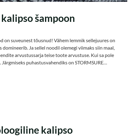
kalipso šampoon
psod on suveunest tõusnud! Vähem lemmik sellejuures on
s domineerib. Ja sellel noodil olemegi viimaks siin maal,
ndite arvustussarja teise toote arvustuse. Kui sa pole
 siit. Järgmiseks puhastusvahendiks on STORMSURE…
oogiline kalipso