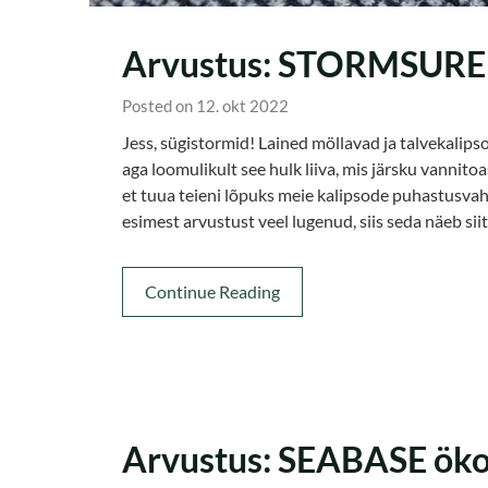
Arvustus: STORMSURE 
Posted on 12. okt 2022
Jess, sügistormid! Lained möllavad ja talvekali
aga loomulikult see hulk liiva, mis järsku vannitoa
et tuua teieni lõpuks meie kalipsode puhastusvahe
esimest arvustust veel lugenud, siis seda näeb
Continue Reading
Arvustus: SEABASE ökol