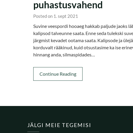
puhastusvahend
Posted on 1. sept 2021
Suvine veespordi hooaeg hakkab paljude jaoks lä
kalipsod talveunne saata. Enne seda tulekski suve
järgmist kevadet ootama saata. Kalipsode ja üle
korduvalt rääkinud, kuid otsustasime ka ise erin
hinnang anda, silmaspidades…
Continue Reading
JÄLGI MEIE TEGEMISI