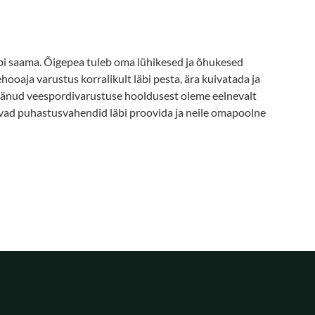
bi saama. Õigepea tuleb oma lühikesed ja õhukesed
hooaja varustus korralikult läbi pesta, ära kuivatada ja
jäänud veespordivarustuse hooldusest oleme eelnevalt
evad puhastusvahendid läbi proovida ja neile omapoolne