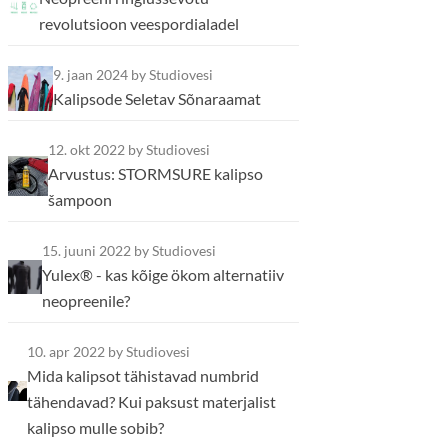
revolutsioon veespordialadel
9. jaan 2024
by Studiovesi
Kalipsode Seletav Sõnaraamat
12. okt 2022
by Studiovesi
Arvustus: STORMSURE kalipso
šampoon
15. juuni 2022
by Studiovesi
Yulex® - kas kõige ökom alternatiiv
neopreenile?
10. apr 2022
by Studiovesi
Mida kalipsot tähistavad numbrid
tähendavad? Kui paksust materjalist
kalipso mulle sobib?