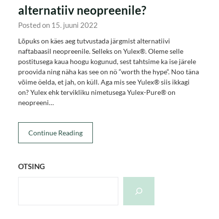
alternatiiv neopreenile?
Posted on 15. juuni 2022
Lõpuks on käes aeg tutvustada järgmist alternatiivi
naftabaasil neopreenile. Selleks on Yulex®. Oleme selle
postitusega kaua hoogu kogunud, sest tahtsime ka ise järele
proovida ning näha kas see on nö “worth the hype“. Noo täna
võime öelda, et jah, on küll. Aga mis see Yulex® siis ikkagi
on? Yulex ehk tervikliku nimetusega Yulex-Pure® on
neopreeni…
Continue Reading
OTSING