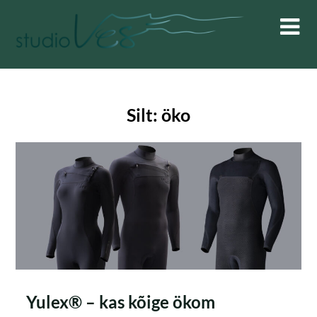
Skip
to
content
Silt:
öko
Yulex® – kas kõige ökom