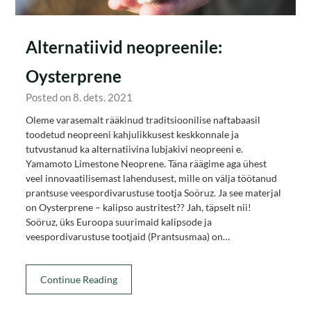
Alternatiivid neopreenile:
Oysterprene
Posted on 8. dets. 2021
Oleme varasemalt rääkinud traditsioonilise naftabaasil
toodetud neopreeni kahjulikkusest keskkonnale ja
tutvustanud ka alternatiivina lubjakivi neopreeni e.
Yamamoto Limestone Neoprene. Täna räägime aga ühest
veel innovaatilisemast lahendusest, mille on välja töötanud
prantsuse veespordivarustuse tootja Soöruz. Ja see materjal
on Oysterprene – kalipso austritest?? Jah, täpselt nii!
Soöruz, üks Euroopa suurimaid kalipsode ja
veespordivarustuse tootjaid (Prantsusmaa) on…
Continue Reading