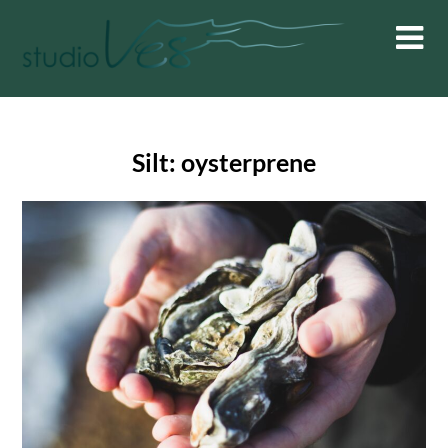
Skip
to
content
Silt:
oysterprene