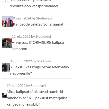
revolutsioon veespordialadel
9. jaan 2024
by Studiovesi
Kalipsode Seletav Sõnaraamat
12. okt 2022
by Studiovesi
Arvustus: STORMSURE kalipso
šampoon
15. juuni 2022
by Studiovesi
Yulex® - kas kõige ökom alternatiiv
neopreenile?
10. apr 2022
by Studiovesi
Mida kalipsot tähistavad numbrid
tähendavad? Kui paksust materjalist
kalipso mulle sobib?