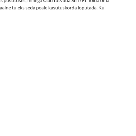
 postituses, millega saad tutvuda SIIT! Et hoida oma
aalne tuleks seda peale kasutuskorda loputada. Kui