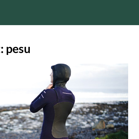
t:
pesu