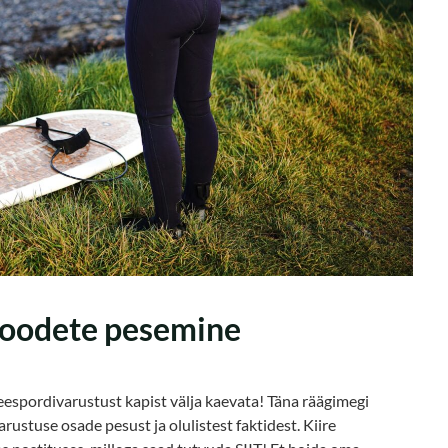
 toodete pesemine
espordivarustust kapist välja kaevata! Täna räägimegi
rustuse osade pesust ja olulistest faktidest. Kiire