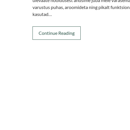
ülevaate hooldusest andsime juba meie varasemas
varustus puhas, aroomideta ning pikalt funktsion
kasutad…
Continue Reading