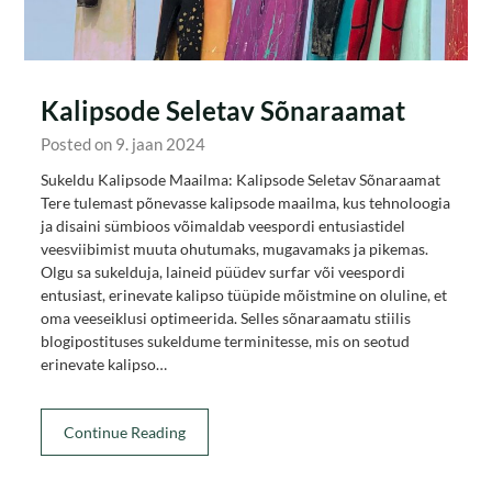
Kalipsode Seletav Sõnaraamat
Posted on 9. jaan 2024
Sukeldu Kalipsode Maailma: Kalipsode Seletav Sõnaraamat
Tere tulemast põnevasse kalipsode maailma, kus tehnoloogia
ja disaini sümbioos võimaldab veespordi entusiastidel
veesviibimist muuta ohutumaks, mugavamaks ja pikemas.
Olgu sa sukelduja, laineid püüdev surfar või veespordi
entusiast, erinevate kalipso tüüpide mõistmine on oluline, et
oma veeseiklusi optimeerida. Selles sõnaraamatu stiilis
blogipostituses sukeldume terminitesse, mis on seotud
erinevate kalipso…
Continue Reading