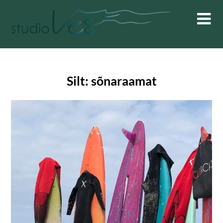
Skip
to
content
Silt:
sõnaraamat