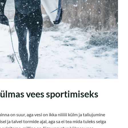
ülmas vees sportimiseks
nna on suur, aga vesi on ikka niiiiii külm ja taliujumine
el ja talvel tormide ajal, aga sa ei tea mida tuleks selga