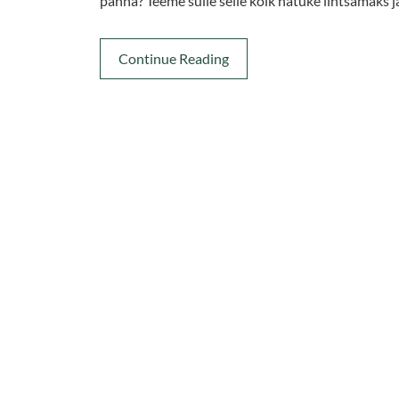
panna? Teeme sulle selle kõik natuke lihtsamaks j
Continue Reading