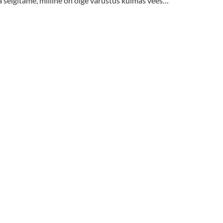
a selgitame, milline on õige varustus külmas vees…