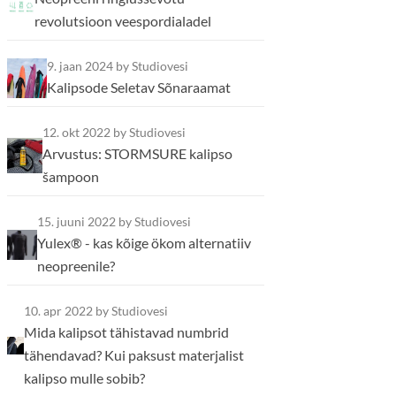
revolutsioon veespordialadel
9. jaan 2024
by Studiovesi
Kalipsode Seletav Sõnaraamat
12. okt 2022
by Studiovesi
Arvustus: STORMSURE kalipso
šampoon
15. juuni 2022
by Studiovesi
Yulex® - kas kõige ökom alternatiiv
neopreenile?
10. apr 2022
by Studiovesi
Mida kalipsot tähistavad numbrid
tähendavad? Kui paksust materjalist
kalipso mulle sobib?